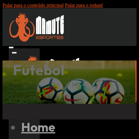
Pular para o conteúdo principal
Pular para o rodapé
Futebol
Pesquisar
Home