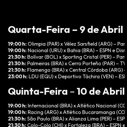
Quarta-Feira – 9 de Abril
19:00 h:
Olimpia (PAR) x Vélez Sarsfield (ARG) – Pa
19:00 h:
Nacional (URU) x Bahia (BRA) – ESPN e Dis
21:30 h:
Bolívar (BOL) x Sporting Cristal (PER) – Pa
21:30 h:
Palmeiras (BRA) x Cerro Porteño (PAR) – T
21:30 h:
Flamengo (BRA) x Central Córdoba (ARG) 
23:00 h:
LDU (EQU) x Deportivo Táchira (VEN) – ESP
Quinta-Feira
–
10 de Abril
19:00 h:
Internacional (BRA) x Atlético Nacional (CO
19:00 h:
Racing (ARG) x Atlético Bucaramanga (CO
21:30 h:
São Paulo (BRA) x Alianza Lima (PER) – ESP
21:30 h:
Colo-Colo (CHI) x Fortaleza (BRA) – ESPN e