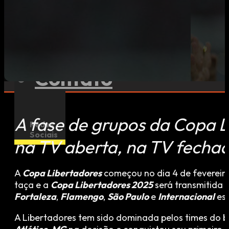
Esportes
Contato
A fase de grupos da Copa L
Redes
Sociais
na TV aberta, na TV fechad
A
Copa Libertadores
começou no dia 4 de fevereiro
taça e a
Copa Libertadores 2025
será transmitida 
Fortaleza
,
Flamengo
,
São Paulo
e
Internacional
est
A Libertadores tem sido dominada pelos times do b