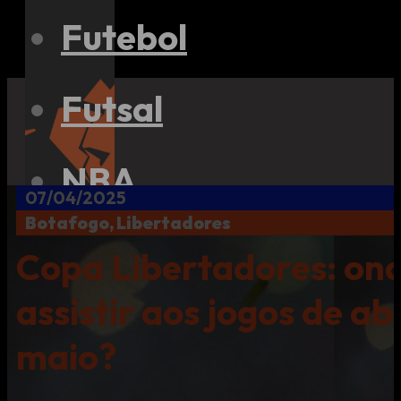
Futebol
Futsal
NBA
07/04/2025
Botafogo, Libertadores
NFL
Copa Libertadores: on
assistir aos jogos de abr
eSports
maio?
Outros