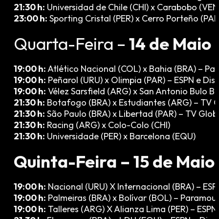
21:30 h:
Universidad de Chile (CHI) x Carabobo (VE
23:00 h:
Sporting Cristal (PER) x Cerro Porteño (PA
Quarta-Feira –
14 de Maio
19:00 h:
Atlético Nacional (COL) x Bahia (BRA) – P
19:00 h:
Peñarol (URU) x Olimpia (PAR) – ESPN e Dis
19:00 h:
Vélez Sarsfield (ARG) x San Antonio Bulo 
21:30 h:
Botafogo (BRA) x Estudiantes (ARG) – TV G
21:30 h:
São Paulo (BRA) x Libertad (PAR) – TV Glo
21:30 h:
Racing (ARG) x Colo-Colo (CHI)
21:30 h:
Universidade (PER) x Barcelona (EQU)
Quinta-Feira – 15 de Maio
19:00 h:
Nacional (URU) X Internacional (BRA) – ESP
19:00 h:
Palmeiras (BRA) x Bolívar (BOL) – Paramou
19:00 h:
Talleres (ARG) X Alianza Lima (PER) – ESPN 