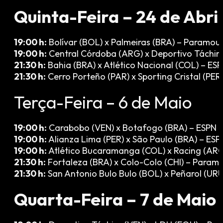
Quinta-Feira – 24 de Abril
19:00 h:
Bolívar (BOL) x Palmeiras (BRA) – Paramou
19:00 h:
Central Córdoba (ARG) x Deportivo Táchira
21:30 h:
Bahia (BRA) x Atlético Nacional (COL) – ES
21:30 h:
Cerro Porteño (PAR) x Sporting Cristal (PE
Terça-Feira – 6 de Maio
19:00 h:
Carabobo (VEN) x Botafogo (BRA) – ESPN e
19:00 h:
Alianza Lima (PER) x São Paulo (BRA) – ESP
19:00 h:
Atlético Bucaramanga (COL) x Racing (AR
21:30 h:
Fortaleza (BRA) x Colo-Colo (CHI) – Param
21:30 h:
San Antonio Bulo Bulo (BOL) x Peñarol (UR
Quarta-Feira – 7 de Maio