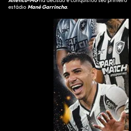
Atlético-MG
na decisão e conquistou seu primeiro t
estádio
Mané Garrincha
.