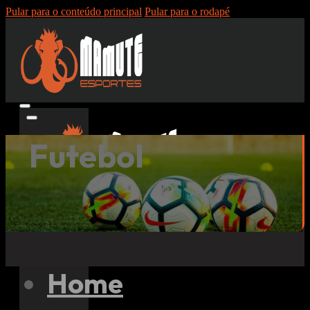
Pular para o conteúdo principal
Pular para o rodapé
Futebol
Pesquisar
Home