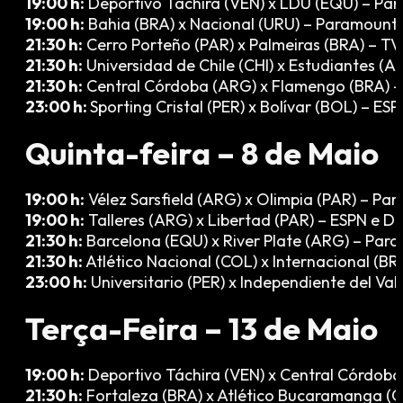
19:00 h:
Deportivo Táchira (VEN) x LDU (EQU) – Pa
19:00 h:
Bahia (BRA) x Nacional (URU) – Paramount
21:30 h:
Cerro Porteño (PAR) x Palmeiras (BRA) – TV
21:30 h:
Universidad de Chile (CHI) x Estudiantes (A
21:30 h:
Central Córdoba (ARG) x Flamengo (BRA) 
23:00 h:
Sporting Cristal (PER) x Bolívar (BOL) – ES
Quinta-feira – 8 de Maio
19:00 h:
Vélez Sarsfield (ARG) x Olimpia (PAR) – Pa
19:00 h:
Talleres (ARG) x Libertad (PAR) – ESPN e D
21:30 h:
Barcelona (EQU) x River Plate (ARG) – Par
21:30 h:
Atlético Nacional (COL) x Internacional (BR
23:00 h:
Universitario (PER) x Independiente del Val
Terça-Feira – 13 de Maio
19:00 h:
Deportivo Táchira (VEN) x Central Córdob
21:30 h:
Fortaleza (BRA) x Atlético Bucaramanga (C