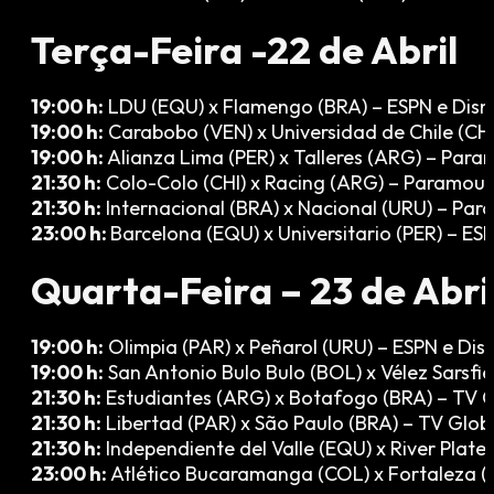
Terça-Feira -22 de Abril
19:00 h:
LDU (EQU) x Flamengo (BRA) – ESPN e Disn
19:00 h:
Carabobo (VEN) x Universidad de Chile (CH
19:00 h:
Alianza Lima (PER) x Talleres (ARG) – Par
21:30 h:
Colo-Colo (CHI) x Racing (ARG) – Paramou
21:30 h:
Internacional (BRA) x Nacional (URU) – Pa
23:00 h:
Barcelona (EQU) x Universitario (PER) – ES
Quarta-Feira – 23 de Abri
19:00 h:
Olimpia (PAR) x Peñarol (URU) – ESPN e Dis
19:00 h:
San Antonio Bulo Bulo (BOL) x Vélez Sarsfi
21:30 h:
Estudiantes (ARG) x Botafogo (BRA) – TV G
21:30 h:
Libertad (PAR) x São Paulo (BRA) – TV Glob
21:30 h:
Independiente del Valle (EQU) x River Plat
23:00 h:
Atlético Bucaramanga (COL) x Fortaleza 