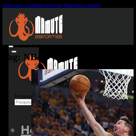
Pular para o conteúdo principal
Pular para o rodapé
Tag:
NBA
Pesquisar
Home