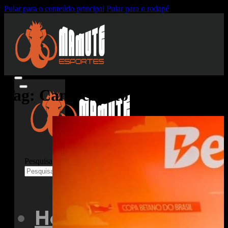
Pular para o conteúdo principal
Pular para o rodapé
Tag:
Campeonato Brasileiro
Pesquisar
Home