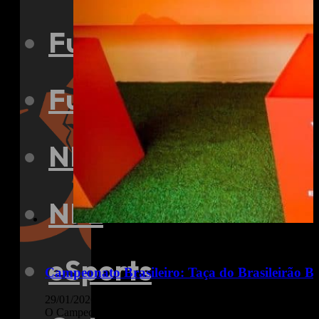
Futebol
Futsal
NBA
NFL
eSports
Campeonato Brasileiro: Taça do Brasileirão Be
29/01/2026
O Campeonato Brasileiro está na primeira rodada e os torce