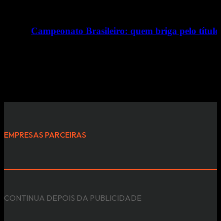
Campeonato Brasileiro: quem briga pelo título
11/03/2025
O Mamute Esportes não aceita as prateleiras que canais espo
EMPRESAS PARCEIRAS
CONTINUA DEPOIS DA PUBLICIDADE