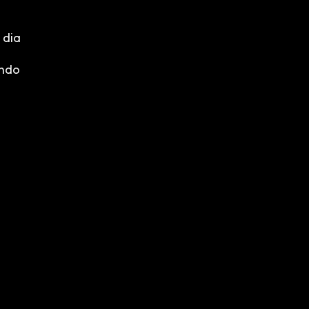
 dia
undo