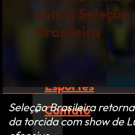
com a Seleção
NFL
Brasileira
eSports
Outros
Esportes
Seleção Brasileira retor
Contato
da torcida com show de L