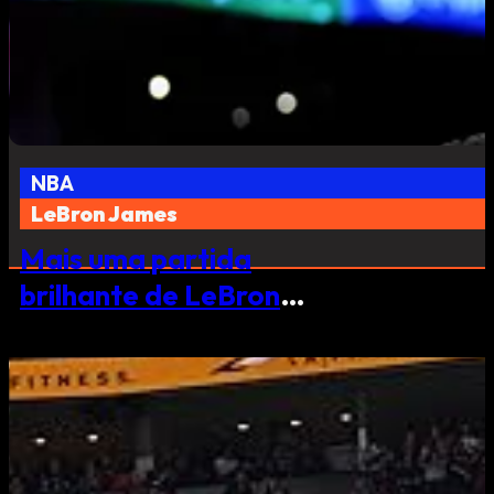
NBA
LeBron James
Mais uma partida
brilhante de LeBron
James