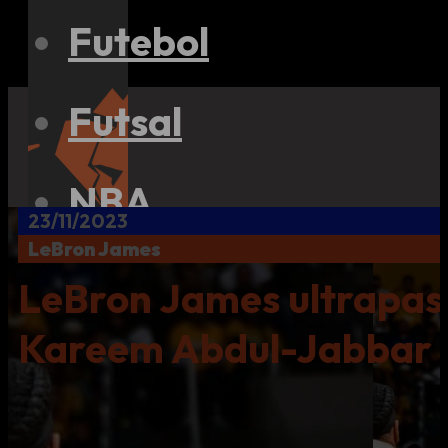
Futebol
Futsal
NBA
23/11/2023
LeBron James
NFL
LeBron James ultrapas
Kareem Abdul-Jabbar
eSports
Outros