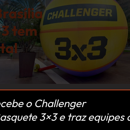
rasília
×3 tem
tal
ecebe o Challenger
Basquete 3×3 e traz equipes 