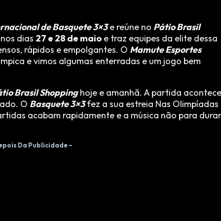
ernacional de Basquete 3×3
e reúne no
Pátio Brasil
 nos dias
27 e 28 de maio
e traz equipes da elite dessa
tensos, rápidos e empolgantes. O
Mamute Esportes
ímpica e vimos algumas enterradas e um jogo bem
tio Brasil Shopping
hoje e amanhã. A partida acontec
lado. O
Basquete 3×3
fez a sua estreia Nas Olimpíadas
artidas acabam rapidamente e a música não para dura
epois Da Publicidade –