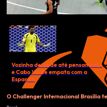
Vozinha defende até pensamento
e Cabo Verde empata com a
Espanha
O Challenger Internacional Brasília t