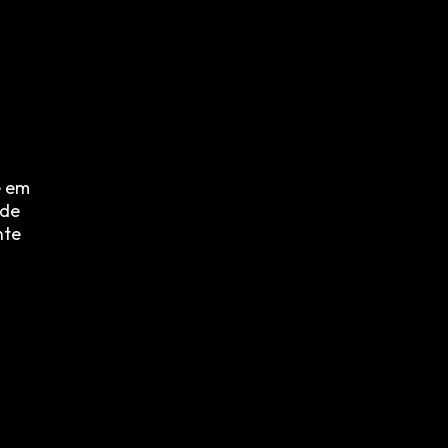
e em
 de
nte