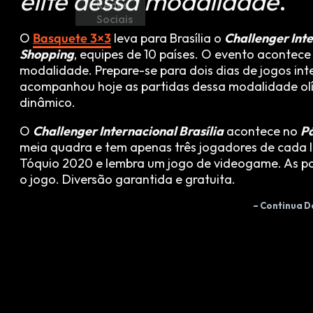
elite dessa modalidade
.
Redes
Sociais
O
Basquete 3×3
leva para Brasília o
Challenger Int
Shopping
, equipes de 10 países. O evento acontece
modalidade. Prepare-se para dois dias de jogos in
acompanhou hoje as partidas dessa modalidade ol
dinâmico.
O
Challenger Internacional Brasília
acontece no
Pá
meia quadra e tem apenas três jogadores de cada 
Tóquio 2020 e lembra um jogo de videogame. As p
o jogo. Diversão garantida e gratuita.
– Continua D