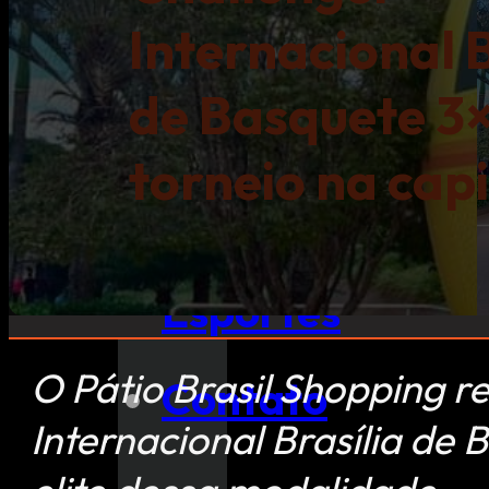
Internacional B
NFL
de Basquete 3
eSports
torneio na capi
Outros
Esportes
O Pátio Brasil Shopping r
Contato
Internacional Brasília de 