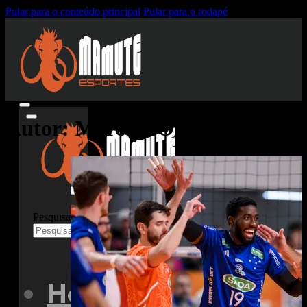
Pular para o conteúdo principal
Pular para o rodapé
Autor:
Marcelo Oliveira
Pesquisar
Home