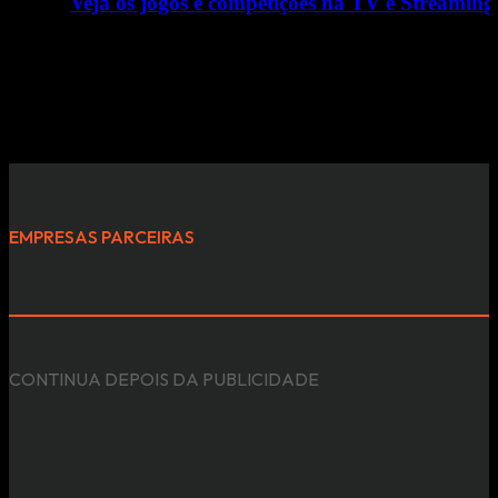
Veja os jogos e competições na TV e Streaming
16/11/2023
16h45 Liechtenstein x Portugal 17h Jannik Sinner x Holge
EMPRESAS PARCEIRAS
CONTINUA DEPOIS DA PUBLICIDADE